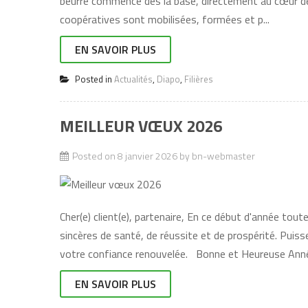
beurre commence dès la base, directement au cœur de
coopératives sont mobilisées, formées et p...
EN SAVOIR PLUS
Posted in
Actualités
,
Diapo
,
Filières
MEILLEUR VŒUX 2026
Posted on
8 janvier 2026
by
bn-webmaster
Cher(e) client(e), partenaire, En ce début d'année t
sincères de santé, de réussite et de prospérité. Puisse
votre confiance renouvelée. Bonne et Heureuse An
EN SAVOIR PLUS