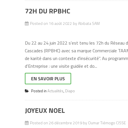
72H DU RPBHC
Posted on
16 août 2022
by
Abibata SAM
Du 22 au 24 juin 2022 s'est tenu les 72h du Réseau 
Cascades (RPBHC) avec sa marque Commerciale TAAMS
de karité dans un contexte d'insécurité". Au programme
d'Entreprise : une visite guidée et do...
EN SAVOIR PLUS
Posted in
Actualités
,
Diapo
JOYEUX NOEL
Posted on
26 décembre 2019
by
Oumar Tiémogo CISSE