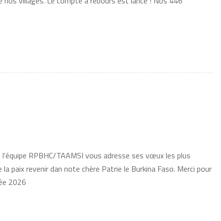
 nos villages. Le compte à rebours est lancé ! Nos 446
oute l'équipe RPBHC/TAAMSI vous adresse ses vœux les plus
 la paix revenir dan note chère Patrie le Burkina Faso. Merci pour
née 2026