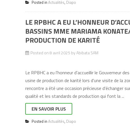
Posted in
Actualités
,
Diapo
LE RPBHC A EU L’HONNEUR D’ACC
BASSINS MME MARIAMA KONATE/
PRODUCTION DE KARITÉ
Posted on
8 avril 2025
by
Abibata SAM
Le RPBHC a eu l'honneur d'accueillir le Gouverne
usine de production de karité lors d'une visite de la 
rencontre a été une occasion précieuse d'échanger su
qualité et les standards de production qui font la ...
EN SAVOIR PLUS
Posted in
Actualités
,
Diapo