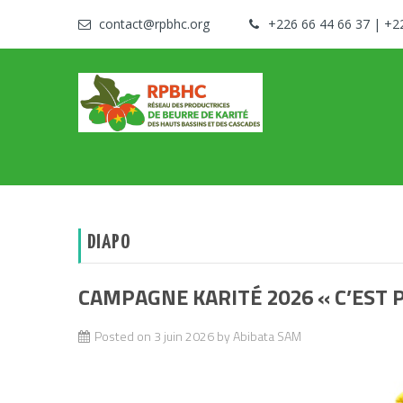
contact@rpbhc.org
+226 66 44 66 37 | +2
Réseau des Productrices de Beurre de Karité des Hau
RPBHC
DIAPO
CAMPAGNE KARITÉ 2026 « C’EST P
Posted on
3 juin 2026
by
Abibata SAM