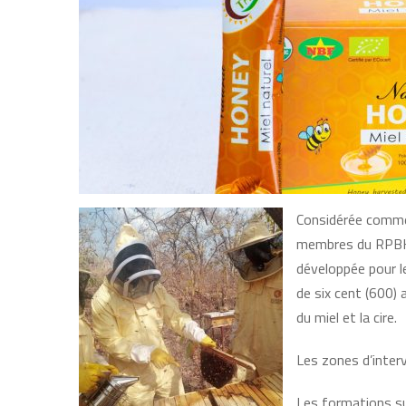
Considérée comme u
membres du RPBHC 
développée pour 
de six cent (600)
du miel et la cire.
Les zones d’inter
Les formations sur