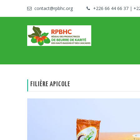
contact@rpbhc.org
+226 66 44 66 37 | +2
Réseau des Productrices de Beurre de Karité des Hau
RPBHC
FILIÈRE APICOLE