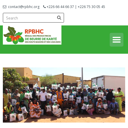
contact@rpbhc.org
+226 66 44 66 37 | +226 75 30 05 45
Réseau des Productrices de Beurre de Karité des Hauts Bassins
RPBHC
et des Cascades