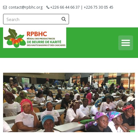
contact@rpbhc.org
+226 66 44 66 37 | +226 75 30 05 45
Réseau des Productrices de Beurre de Karité des Hauts Bassins
RPBHC
et des Cascades