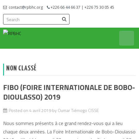
contact@rpbhc.org
+226 66 44 66 37 | +226 75 30 05 45
Réseau des Productrices de Beurre de Karité des Hauts Bassins
RPBHC
et des Cascades
NON CLASSÉ
FIBO (FOIRE INTERNATIONALE DE BOBO-
DIOULASSO) 2019
Posted on
4 avril 2019
by
Oumar Tiémogo CISSE
Nous sommes présents à ce grand rendez-vous qui a lieu
chaque deux années. La Foire Internationale de Bobo-Dioulasso