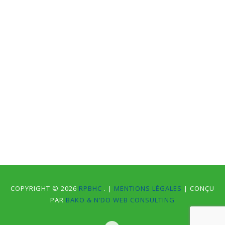
COPYRIGHT © 2026
RPBHC
. |
MENTIONS LÉGALES
| CONÇU
PAR
BAKO & N‘DO WEB CONSULTING