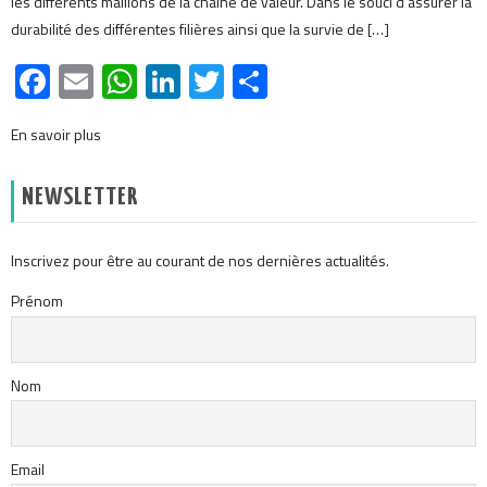
les différents maillons de la chaîne de valeur. Dans le souci d’assurer la
durabilité des différentes filières ainsi que la survie de […]
Facebook
Email
WhatsApp
LinkedIn
Twitter
Partager
En savoir plus
NEWSLETTER
Inscrivez pour être au courant de nos dernières actualités.
Prénom
Nom
Email