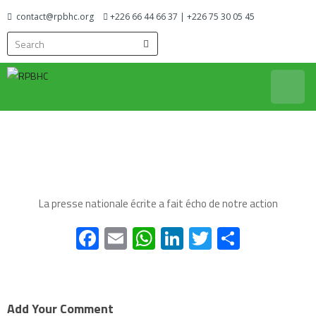
contact@rpbhc.org
+226 66 44 66 37 | +226 75 30 05 45
Réseau des Productrices de Beurre de Karité des Hauts Bassins
RPBHC
et des Cascades
La presse nationale écrite a fait écho de notre action
Facebook
Email
WhatsApp
LinkedIn
Twitter
Partage
Add Your Comment